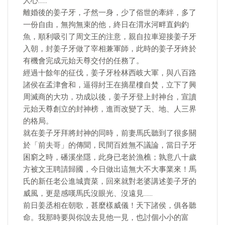
人心……
離婚後的姜子牙，孑然一身，少了俗世的牽絆，多了
一份自由，無拘無束的他，終日在渭水河畔直鉤釣
魚，順利吸引了周文王的注意，親自拉車迎接姜子牙
入朝，封姜子牙做了宰相兼軍師，此時的姜子牙終於
有機會完成元始天尊交付的任務了。
經過十餘年的征伐，姜子牙栓林西岐大軍，與八百路
諸侯在孟津會和，逼得紂王在摘星樓自焚，立下了興
周滅商的大功，功成以後，姜子牙登上封神台，宣讀
元始天尊創立的封神榜，進而改變了天、地、人三界
的格局。
就在姜子牙拜將封神的同時，前妻馬氏聽到了很多關
於「前夫哥」的傳聞，民間百姓無不議論，當日子牙
困窮之時，磻溪坐隱，此身已老於漁樵；孰意八十歲
方被文王聘請歸國，今日做出這無大不大事業來！馬
氏的新任老公進城賣菜，回來就對老婆講述姜子牙的
威風，更是感嘆馬氏沒眼光、沒遠見……
前日姜丞相在朝歌，甚麼樣威儀！天下諸侯，俱各聽
命。我那時要與你說去見他一見，也討個小小的富