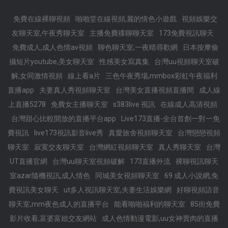
免費在線裸聊視頻
啪啪堂在線視頻,麗的情色小遊戲
視頻娛樂交
友聊天室,午夜秀聊天室
主播免費祼聊聊天室
173免費視訊聊天
免費成人,成人色情av視頻
聊色聊天室,一夜晴尋歡網
日本按摩偷
攝短片youtube,美女聊天室
性感美女寫真集
台灣uu視頻聊天室破
解,女同激情視頻
線上看a片
三色午夜秀場,mmbox彩虹午夜福利
直播app
夫妻真人秀視頻聊天室
台灣美女直播視頻直播間
成人線
上直播5278
免費女主播聊天室
s383live 視訊
在線成人高清視頻
台灣甜心比較開放的直播平台app
Live173直播-全台首創一對一免
費視訊
live173視訊影音live秀
真愛旅舍視頻聊天室
台灣戀戀視頻
聊天室
寂寞交友聊天室
台灣網紅視頻聊天室
真人秀聊天室
台灣
UT直播官網
台灣uu聊天室視頻破解
173直播外流
裸聊視訊聊天
室azar隨機視訊,成人情色
同城美女視頻聊天室
69 成人小說網,免
費視訊美女聊天
ut多人視訊聊天室,夫妻生活娛樂網
好聊視頻語音
聊天室,mm夜色成人的直播平台
能看啪啪福利的聊天室
85街免費
影片收看,富婆富姐交友網站
成人色情動漫電影,uu女神賣肉的直播