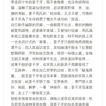
學道四十年的姜子牙，既不會務農，也沒有經商頭
腦，遠離了崑崙仙境的他，必須要面對柴、米、油、
鹽的考驗，妻子馬氏的「枕頭風」又冷又硬，可憐的
姜子牙為了生存經歷了幾次不成功的「投資」。
自己動手編製的笊籬，一個都賣不出去，磨好的麵粉
被驚馬踢飛，趕著豬羊進城，又被強行征繳，馬氏諷
刺老公是飯囊衣架，惟知飲食之徒，時不時的就上演
一次全武行式的「家暴」。姜子牙只能暗地裡感慨命
運不公：四入崑崙訪道玄，豈知緣淺不能全？紅塵黯
黯難睜眼，浮世紛紛怎脫肩，借得一枝棲止處，金枷
玉鎖又來纏，何時得遂平生志，靜坐溪頭學老禪……
諸事不順的姜子牙，在宋異人的新房子周圍發現了
「五路神」，倚仗自己所學的法術，替大哥「驅鬼降
魔」，眼見姜子牙有這等本事，慧眼識珠的宋異人再
次投資，給姜子牙辦了個「玄學會所」，專門替人算
卦、相面、解夢，一番「神操作」後，姜子牙迅速脫
貧，走上了一條致富之路。
朝歌有個會算命的老頭，價格公道而且算的很准，吃
瓜群眾迅速轉發朋友圈，讓姜子牙的知名度越來越