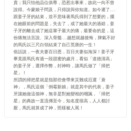
貴；我只怕他品位俱尊，恐惹出事來，故此一向不曾
說得。今蒙娘子問及，只得說與你知道。如今遲了……
跟姜子牙的結束，並不意味著馬氏得到了想要的，擺
在她眼前的問題是，失去了，成了她最大的過錯，姜
子牙的離去成了她這輩子最大的痛，最要命的是，這
份痛無法言說、深入骨髓……越想就越後悔，脾氣不好
的馬氏以三尺白領結束了自己荒唐的一生！
俗話說，一夜夫妻百日恩，百日夫妻似海深！姜子牙
畢竟跟馬氏有過一段甜蜜的歲月，看似「道德清高」
的姜子牙，選擇作弊，封神時，讓馬氏做了「掃把
星」！
所謂的掃把星就是指那些會帶來災難或厄運「衰
神」，馬氏這個「倒霉新娘」就是其中的代表，姜子
牙讓她做這個神，無非是對她變相的嘲諷，「掃把
星」的典故一直流傳至今，知名度很高，人人都討
厭，馬氏就算成了神，照樣被人罵！