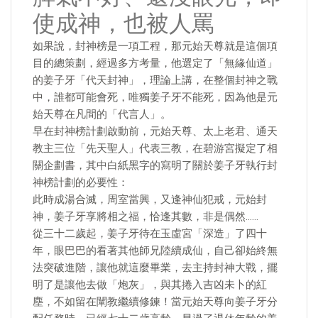
使成神，也被人罵
如果說，封神榜是一項工程，那元始天尊就是這個項
目的總策劃，經過多方考量，他選定了「無緣仙道」
的姜子牙「代天封神」，理論上講，在整個封神之戰
中，誰都可能會死，唯獨姜子牙不能死，因為他是元
始天尊在凡間的「代言人」。
早在封神榜計劃啟動前，元始天尊、太上老君、通天
教主三位「先天聖人」代表三教，在碧游宮擬定了相
關企劃書，其中白紙黑字的寫明了關於姜子牙執行封
神榜計劃的必要性：
此時成湯合滅，周室當興，又逢神仙犯戒，元始封
神，姜子牙享將相之福，恰逢其數，非是偶然……
從三十二歲起，姜子牙待在玉虛宮「深造」了四十
年，眼巴巴的看著其他師兄陸續成仙，自己卻始終無
法突破進階，讓他就這麼畢業，去主持封神大戰，擺
明了是讓他去做「炮灰」，與其捲入吉凶未卜的紅
塵，不如留在闡教繼續修鍊！當元始天尊向姜子牙分