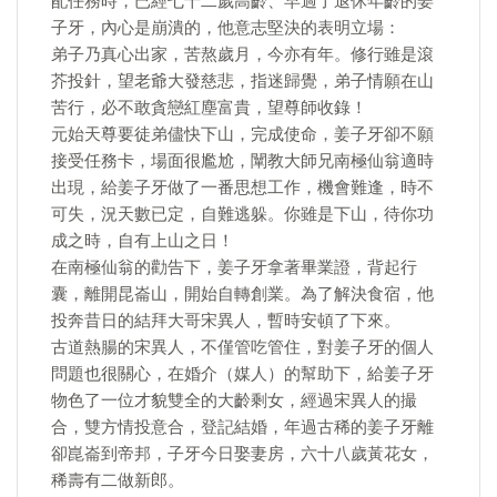
配任務時，已經七十二歲高齡、早過了退休年齡的姜
子牙，內心是崩潰的，他意志堅決的表明立場：
弟子乃真心出家，苦熬歲月，今亦有年。修行雖是滾
芥投針，望老爺大發慈悲，指迷歸覺，弟子情願在山
苦行，必不敢貪戀紅塵富貴，望尊師收錄！
元始天尊要徒弟儘快下山，完成使命，姜子牙卻不願
接受任務卡，場面很尷尬，闡教大師兄南極仙翁適時
出現，給姜子牙做了一番思想工作，機會難逢，時不
可失，況天數已定，自難逃躲。你雖是下山，待你功
成之時，自有上山之日！
在南極仙翁的勸告下，姜子牙拿著畢業證，背起行
囊，離開昆崙山，開始自轉創業。為了解決食宿，他
投奔昔日的結拜大哥宋異人，暫時安頓了下來。
古道熱腸的宋異人，不僅管吃管住，對姜子牙的個人
問題也很關心，在婚介（媒人）的幫助下，給姜子牙
物色了一位才貌雙全的大齡剩女，經過宋異人的撮
合，雙方情投意合，登記結婚，年過古稀的姜子牙離
卻崑崙到帝邦，子牙今日娶妻房，六十八歲黃花女，
稀壽有二做新郎。