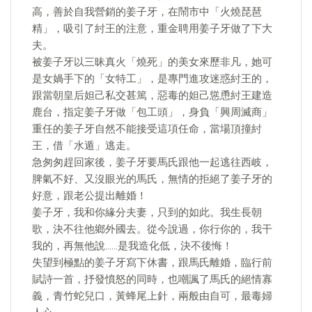
高，善於自我營銷的姜子牙，在鬧市中「火燒琵琶
精」，吸引了紂王的注意，重金聘用姜子牙做了下大
夫。
被姜子牙以三昧真火「燒死」的美女來歷非凡，她可
是女媧手下的「女特工」，是專門進攻迷惑紂王的，
跟當朝皇后妲己私交甚篤，惡毒的妲己慫恿紂王建造
鹿台，指定姜子牙做「包工頭」，身負「興周滅商」
重任的姜子牙自然不能接受這項任命，當場頂撞紂
王，借「水遁」逃走。
急匆匆趕回家後，姜子牙要馬氏跟他一起逃往西岐，
脾氣不好、又沒眼光的馬氏，無情的拒絕了姜子牙的
好意，跟老公提出離婚！
姜子牙，我和你緣分夫妻，只到的如此。我生長朝
歌，決不往他鄉外國去。從今說過，你行你的，我干
我的，再無他說……是我造化低，決不後悔！
失望到極點的姜子牙寫下休書，跟馬氏離婚，臨行前
賦詩一首，抒發憤怒的同時，也嘲諷了馬氏的絕情寡
義，青竹蛇兒口，黃蜂尾上針，兩般由自可，最毒婦