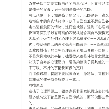
為孩子除了需要克服自己的自卑心理，同事可能還
是孩子的父母，另一個則是孩子的老師。
可以想像一下，如果孩子的父母、老師總是一遍又
這種自卑的內疚情緒中（孩子自己也並不想自己各
走出這種負面的情緒，進而也就難以達到「心理補
反而這個孩子最有可能的表現就是會讓自己變得更
因為如此做在他們的心理上容易被接受——因為他
後，帶給他自己的再次傷害可能會更小——既然你
因此民對孩子的自卑心理或者表現出各種不自信，
不是意見糟糕的事情，機遇從來都是伴隨著危機並
決孩子自卑的心理壓力，還能夠讓孩子從其他的一
不可以、不行的事情反而做的更好……
而這個過程，切記不要試圖通過「激將法」這種對
除非你的孩子就是很吃這一套……
尋找原因
在孩子心理問題上，很多家長非常難以買過去的檻
題多數情況下都是因為自己導致的，而即便那些承
的。
更多的時候，父母們會因為他們的「初衷」是好的