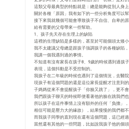
這類父母最典型的特點就是：總是能夠從別人身上
關於各種「原因」我有如下的一些分析角度可以幫
接下來我就幾個可能會導致孩子不自信、自卑的原
給有需要的父母帶來一些幫助。
1、孩子先天存在生理上的缺陷
這裡的生理缺陷是多樣的，甚至於可能個頭太矮小
我不太建議父母總是跟孩子強調孩子的各種缺陷，
我講一個我遇到過的事情。
不知道有沒有家長在孩子8、9歲的時候遇到過孩
表現，這個抖動是不受控制的。
我孩子在二年級的時候也遇到了這個情況，去醫院
現孩子有這個問題的還是這位家長提醒才注意到的
子媽媽從來不會提醒孩子「你臉又跳了」，更不會
我們跟孩子聊天的時候即便看著他的臉在跳我們也
所以孩子在這件事情上沒有額外的任何「負擔」，
相信可能是壓力大的緣故），結果慢慢的我們都不
而我孩子同學的直到現在還有這個問題，這已經過
當然還有其他的一些問題，比如說我孩子他的個頭