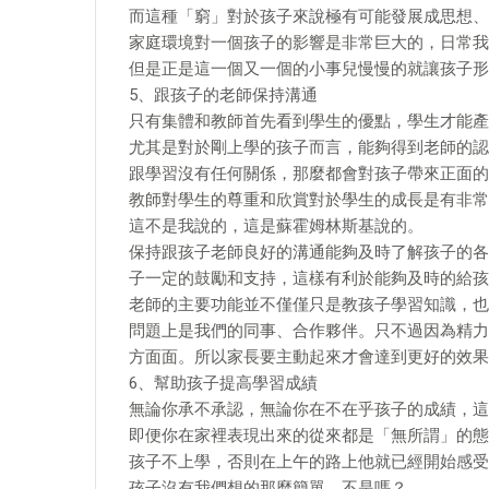
而這種「窮」對於孩子來說極有可能發展成思想、
家庭環境對一個孩子的影響是非常巨大的，日常我
但是正是這一個又一個的小事兒慢慢的就讓孩子形
5、跟孩子的老師保持溝通
只有集體和教師首先看到學生的優點，學生才能產
尤其是對於剛上學的孩子而言，能夠得到老師的認
跟學習沒有任何關係，那麼都會對孩子帶來正面的
教師對學生的尊重和欣賞對於學生的成長是有非常
這不是我說的，這是蘇霍姆林斯基說的。
保持跟孩子老師良好的溝通能夠及時了解孩子的各
子一定的鼓勵和支持，這樣有利於能夠及時的給孩
老師的主要功能並不僅僅只是教孩子學習知識，也
問題上是我們的同事、合作夥伴。只不過因為精力
方面面。所以家長要主動起來才會達到更好的效果
6、幫助孩子提高學習成績
無論你承不承認，無論你在不在乎孩子的成績，這
即便你在家裡表現出來的從來都是「無所謂」的態
孩子不上學，否則在上午的路上他就已經開始感受
孩子沒有我們想的那麼簡單，不是嗎？