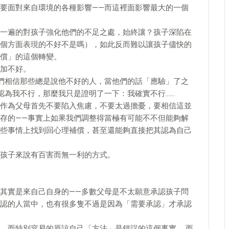
要面對來自環境的各種影響——而這裡面影響最大的一個
一遍的對孩子強化他們的不足之處，始終讓？孩子深陷在
個方面表現的不好不是嗎），如此反而難以讓孩子儘快的
償」的這個轉變。
加不好。
們相信那些總是說他不好的人，當他們的話「應驗」了之
認為我不行，那麼我只是證明了一下：我確實不行……
作為父母首先不要陷入焦慮，不要太過擔憂，要相信這並
存的——事實上如果我們調整得當極有可能不不但能夠解
些事情上找到回心理補償，甚至還能夠直接把其認為自己
孩子來說有百害而無一利的方式。
其實是來自己自身的——多數父母是不太願意承認孩子問
認的人當中，也有很多隻不過是因為「需要承認」才承認
，而特別容易的原諒自己「方法」是錯誤的這個事實……而