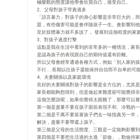
極樂觀的態度讓他學會欣賞自己，接受自己。
2、父母對孩子苛責過多
「語言暴力」對孩子的身心影響是非常巨大的，而
題，有些傷害可能是會伴隨孩子一生。會影響到他
至於肢體暴力就不多說了， 發展到這個程度的家
3、對孩子過度打擊
這點是我在生活中看到的非常多的一種情況，家長
是認為孩子的表現跟自己的期待值還有距離。
所以父母會經常通過各種方式，例如「別人家的孩
不行……長期以往孩子還能保持自信而不自卑的可
4、夫妻關係以及家庭環境
良好的夫妻關係對孩子的影響是全方位的，尤其是
家長都能夠想得到，但是做起來難度卻可能覺得非
這個怎麼說呢，如果你覺得太困難了，那麼可以嘗
第一個是盡量不要在孩子面前表現不和、冷戰的一
第二個是千萬不要當著孩子們去一味指責另一半，
解決，盡量不要帶還上孩子。
第三個是父母的生活態度、三觀是一定能夠影響到
第四個是不要把生活過的太過「節儉」，勤儉持家