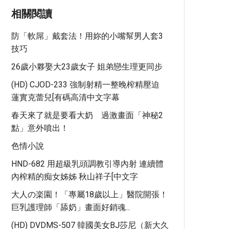
相關閱讀
防「軟屌」戴套法！用妳的小嘴幫男人套3
技巧
26歲小夥娶大23歲女子 姐弟戀生理更同步
(HD) CJOD-233 強制射精一整晚榨精壓迫
蓮實克蕾兒[有碼高清中文字幕
春天來了就是要看大奶 過激畫面「神秘2
點」意外噴出！
色情小說
HND-682 用超級乳頭調教引導內射 連續體
內榨精的痴女姊姊 秋山祥子[中文字
大人の楽園！「專屬18歲以上」醫院開張！
巨乳護理師「舔奶」畫面好銷魂...
(HD) DVDMS-507 韓國美女BJ莎尼（新大久