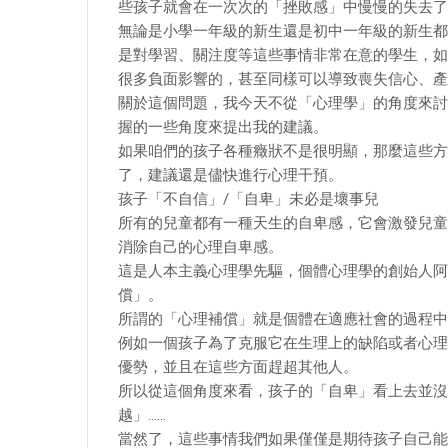
些孩子就會在一次次的「挫敗感」中慢慢的失去了
無論是小學一年級的新生還是初中一年級的新生都
是對學習、關注度等這些事情非常在意的學生，如
很多負面影響的，甚至同樣可以導致喪失信心、產
關於這個問題，我今天不從「心理學」的角度來討
握的一些角度來提出我的建議。
如果咱們的孩子各種癥狀不是很明顯，那麼這些方
了，建議還是儘快進行心理干預。
孩子「不自信」/「自卑」未必是壞事兒
所有的兒童都有一種天生的自卑感，它會激發兒童
消除自己的心理自卑感。
這是人本主義心理學先驅，個體心理學的創始人阿
償」。
所謂的「心理補償」就是個體在適應社會的過程中
例如一個孩子為了克服它在生理上的缺陷或者心理
優勢，並且在這些方面趕超其他人。
所以從這個角度來看，孩子的「自卑」看上去並沒
越」……
當然了，這些事情我們如果僅僅是期待孩子自己能