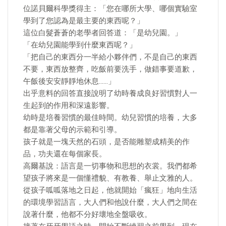
位諾貝爾科學獎得主：「您在哪所大學、哪個實驗室
學到了您認為是最主要的東西呢？」
這位白髮蒼蒼的老學者回答道：「是幼兒園。」
「在幼兒園能學到什麼東西呢？」
「把自己的東西分一半給小夥伴們，不是自己的東西
不要，東西放整齊，吃飯前要洗手，做錯事要道歉，
午飯後安安靜靜地休息……」
出乎意料的回答直接說明了幼時養成良好習慣對人一
生起到的作用和深遠影響。
幼時是培養習慣的最佳時間。幼兒習慣的培養，大多
都是靠著父母的示範和引導。
孩子就是一塊天然的石頭，是否能雕塑成精美的作
品，功夫還在每個家長。
高爾基說：語言是一切事物和思想的衣裳。我們都希
望孩子將來是一個懂禮貌、有教養、舉止文雅的人。
從孩子呱呱落地之日起，他就開始「瘋狂」地向生活
的環境學習語言，大人們和他說什麼，大人們之間在
說著什麼，他都不分好壞地全盤吸收。