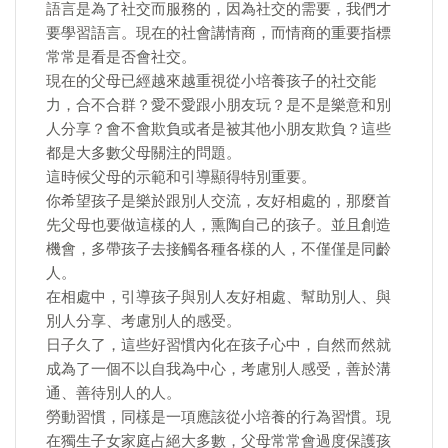
語言是為了社交而服務的，因為社交的需要，我們才
要學習語言。現在的社會講情商，而情商的重要指標
常常是看是否會社交。
現在的父母已經越來越重視從小培養孩子的社交能
力，合不合群？愛不愛跟小朋友玩？是不是樂意和別
人分享？會不會欺負或者是被其他小朋友欺負？這些
都是大多數父母關注的問題。
這時候父母的示範和引導顯得特別重要。
你希望孩子是樂於跟別人交流，友好相處的，那麼首
先父母也要做這樣的人，熏陶自己的孩子。並且創造
機會，多帶孩子去接觸各種各樣的人，不僅僅是同齡
人。
在相處中，引導孩子與別人友好相處、幫助別人、與
別人分享、考慮別人的感受。
日子久了，這些好習慣內化在孩子心中，自然而然就
成為了一個不以自我為中心，考慮別人感受，善於溝
通、善待別人的人。
勞動習慣，同樣是一項應該從小培養的行為習慣。現
在獨生子女家庭占絕大多數，父母常常會過度保護孩