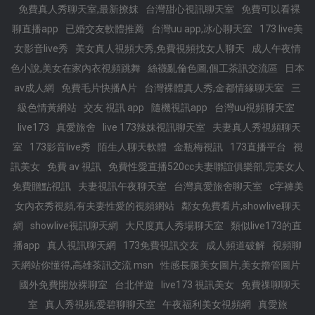
免費真人秀聊天室,最新撩妺
台灣甜心視訊聊天室
免費可以看裸
聊直播app
已婚交友軟體推薦
台灣uu app,冰心聊天室
173 live美
女影音live秀
美女真人視頻大秀,免費視頻找女人聊天
成人午夜情
色小說,美女在家內衣視頻跳舞
絲襪亂倫色圖,個工茶訊交流區
日本
av成人網
免費毛片快播A片
台灣裸體真人秀,金都情緣聊天室
三
級色情黃網站
交友 視訊 app
隨機視訊app
台灣uu視頻聊天室
live173
真愛旅舍
live 173辣妹視訊聊天室
夫妻真人秀視頻聊天
室
173影音live秀
陌生人聊天軟體
金瓶梅視訊
173直播平台
視
訊美女
免費 av 視訊
免費性愛直播520cc夫妻聯誼俱樂部,完美女人
免費贈點視訊
夫妻視訊午夜聊天室
台灣真愛旅舍聊天室
c字褲美
女內衣秀視頻,有夫妻性愛的視頻網站
鄰女免費看片,showlive聊天
網
showlive視訊聊天網
大尺度真人秀場聊天室
類似live173的直
播app
真人視訊聊天網
173免費視訊交友
成人頻道破解
視頻聊
天網站你懂得,高雄茶訊交流 msn
性感長腿美女圖片,美女擼管圖片
國外免費開放裸聊室
台北伴遊
live173 視訊美女
免費祼聊聊天
室
真人秀視頻,愛碧聊聊天室
午夜福利美女視頻網
真愛旅