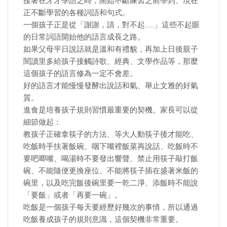
接著在牙牙學語之時，開始不斷練習之前學到、現在
正不斷學習的各種詞語和句式。
一個孩子正是從「謝謝，請，對不起……」這些不起眼
的日常詞語開始他的語言成長之路。
如果父母平日說話就是溫和有禮貌，再加上日後親子
閱讀里多給孩子接觸詩歌、經典、文學作品等，那麼
這個孩子的語言修為一定不會差。
好的語言才能慢慢發酵出說話和氣、舉止文雅的好氣
質。
進食是培養孩子規則習慣最重要的契機。家長可以從
細節做起：
教孩子正確拿筷子的方法、等大人動筷子後才能吃、
吃飯時手扶著飯碗、咽下嘴裡飯菜再說話、吃飯時不
要吧唧嘴、喝湯時不要發出響聲、禁止用筷子敲打飯
碗、不能隨便更換座位、不能將筷子插在盛著米飯的
碗里，以及吃完飯後碗里要一乾二淨、添飯時不能說
「要飯」或者「再要一碗」。
吃飯是一個孩子每天要經歷好幾次的事情，所以通過
吃飯養成孩子的規則意識，這個契機非常重要。