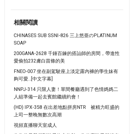
相關閱讀
CHINASES SUB SSNI-826 三上悠亜のPLATINUM
SOAP
200GANA-2628 千錘百鍊的搭訕師的房間，帶進性
愛偷拍232膚白苗條的美
FNEO-007 坐在副駕駛座上淡定露內褲的學生妹有
夠可愛…[中文字幕]
NNPJ-314 只限人妻！單間餐廳遇到了色情媽媽二
人組準備一起去賓館繼續約會！
(HD) IPX-358 在出差地點拼房NTR 被精力旺盛的
上司一整晚無數次高潮
視頻直播聊天室成人