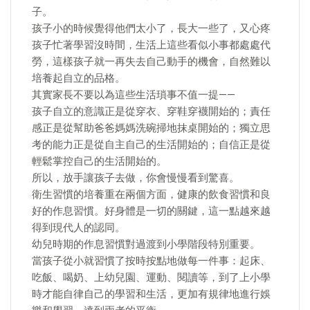
子。
孩子小的時候覺得他們太小了，長大一些了，又心疼
孩子忙著學習沒時間，生活上這些看似小事都處處代
勞，這樣孩子就一再失去自己動手的機會，自然難以
培養起自立的品格。
其實家長不要以為這些生活瑣事不值一提——
孩子自立的意識正是從穿衣、穿鞋穿襪開始的；責任
感正是從幫助爸爸媽媽洗碗掃地抹桌開始的；獨立思
考的能力正是從自主自己的生活開始的；自信正是從
輕鬆掌控自己的生活開始的。
所以，放手讓孩子去做，你會慢慢看到驚喜。
衛生習慣的培養重在兩個方面，健康的飲食習慣和良
好的作息習慣。好身體是一切的關鍵，這一點越來越
得到現代人的認同。
幼兒時期的作息習慣對過渡到小學階段特別重要。
當孩子從小就習慣了按時按點地做每一件事：起床、
吃飯、喝奶、上幼兒園、運動、閱讀等，到了上小學
時才能自律自己的學習和生活，更加有規律地進行娛