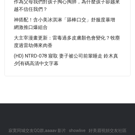
作為父母我們對孩子掏心掏肺，為什麼孩子卻越來
越不信任我們？
神搭配！含小美冰淇淋「舔棒口交」舒服度暴增
網激推口爆組合
大主宰漫畫更新：雷毒過多皮膚顏色會變化？牧塵
度過雷劫傳來肉香
(HD) NTRD-078 寢取 妻子被公司前輩睡走 鈴木真
夕[有碼高清中文字幕
寂寞同城交友QQ群,aaaav 影片
showlive
好美眉視頻交友社區