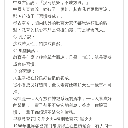
中國古話說：「沒有規矩，不成方圓。」
中國人喜歡說：給孩子上規矩。其實我們更願意說，
那叫給孩子「習慣養成」。
從古至今，國內國外的教育大家們都說過類似的觀
點：教育的核心不只是傳授知識，而是學會做人。
◇ 孔子說：
少成若天性，習慣成自然。
◇ 葉聖陶說：
教育是什麼？往簡單方面說，只是一句話，就是要養
成良好習慣。
◇ 羅素說：
人生幸福在於良好習慣的養成。
從小養成良好習慣，優良素質便猶如天性一樣堅不可
摧。
習慣是一個人存放在神經系統的資本，一個人養成好
的習慣，一輩子都用不完它的利息；養成一種壞習
慣，一輩子都償還不清它的債務。
早期教育花1公斤之力=後期教育花1噸之力
1988年世界各國諾貝爾獎得主在巴黎聚會，有人問一