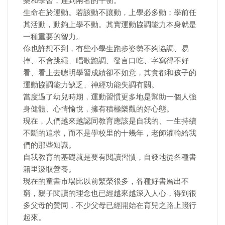
樂和學習，達到兩者的平衡。
生命在於運動。若該動不讓動，上學必多動；學前任
其活動，動夠上學不動。其實運動協調能力本身就是
一種重要的智力。
你也許想不到，有些小學生跑步姿勢不夠協調、易
摔、不會跳繩、唱歌跑調、發言口吃、字寫得不好
看、看上去聰明學習成績卻不如意，其實都和孩子的
運動協調能力缺乏、神經功能失調有關。
當度過了幼兒時期，運動習慣更多地是幫助一個人強
身健體、心情愉悅，擁有積極樂觀的好心態。
現在，人們越來越認同教育應該是自我的、一生持續
不斷的追求，而不是學校里的十幾年，老師灌輸給我
們的那些知識。
自我教育的基礎就是要有閱讀習慣，自發地從各種書
籍里汲取營養。
現在的童書市場比以前繁榮很多，各種好書層出不
窮，親子閱讀的理念也已經越來越深入人心，得到很
多父母的贊同，不少父母已經開始在育兒之路上踐行
起來。