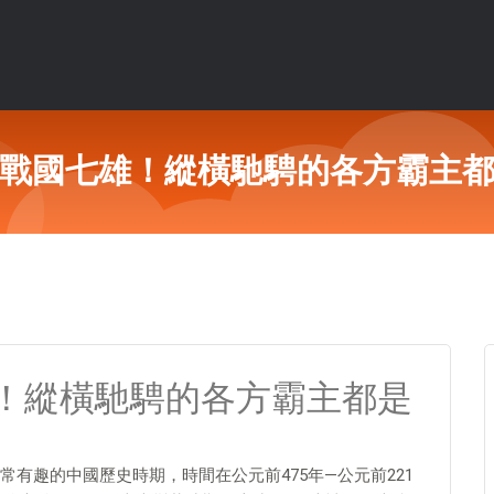
戰國七雄！縱橫馳騁的各方霸主
！縱橫馳騁的各方霸主都是
有趣的中國歷史時期，時間在公元前475年—公元前221