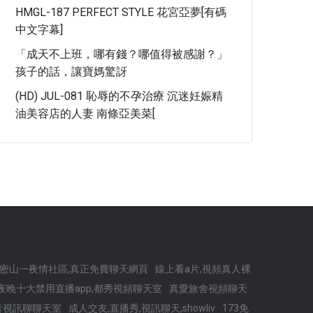
HMGL-187 PERFECT STYLE 花宮亞夢[有碼
中文字幕]
「成天不上班，哪有錢？哪值得被感謝？」
孩子的話，讓寶媽驚訝
(HD) JUL-081 恥辱的不孕治療 沉迷妊娠精
油美容店的人妻 南條亞美菜[
密山一夜情社區,真正免費聊天網頁
線上看a片,視頻真人裸
ive夜晚十大禁用直播app,都秀視頻聊天室
真愛旅舍視頻聊天
音視訊聊聊天室
成人交友,直播秀,視訊聊天,showliv
173免