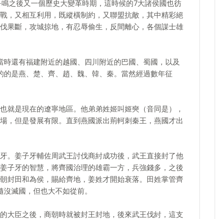
家爭鳴之後又一個歷史大變革時期，這時候的7大諸侯國也彷
戰，又相互利用，既縱橫制約，又聯盟抗敵，其中精彩絕
伐果斷，攻城掠地，有忍辱偷生，反間離心，各個謀士雄
當時還有福建附近的越國、四川附近的巴國、蜀國，以及
的的是燕、楚、齊、趙、魏、韓、秦。當然經過數年征
也就是現在的遼寧地區。他弟弟姓姬叫姬奭（音同是），
場，但是發展有限。直到燕國派出荊軻刺秦王，燕國才出
牙。姜子牙輔佐周武王討伐商紂成功後，武王直接封了他
姜子牙的智慧，將齊國治理的雄霸一方，兵強錢多，之後
朝封田和為侯，賜給齊地，姜姓才開始衰落。田姓掌管齊
隨沒滅國，但也大不如從前。
的大臣之後，商朝時就被封王封地，後來武王伐紂，這支