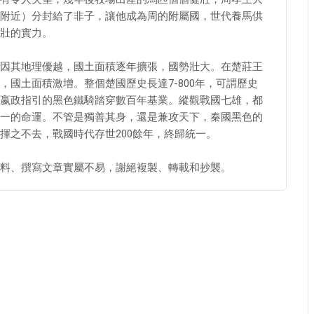
附近）分封給了非子，讓他成為周的附屬國，世代養馬供
壯的實力。
因其地理優越，國土面積逐年擴張，國勢壯大。在楚莊王
國土面積激增。整個楚國歷史長達7-800年，可謂歷史
嬴政指引的黑色鐵騎踏穿數百年基業。縱觀戰國七雄，都
一的命運。不管是獨善其身，還是兼攻天下，秦國黑色的
揮之不去，戰國時代存世200餘年，終歸統一。
料、撰寫文章實屬不易，謝絕複製、轉載和抄襲。