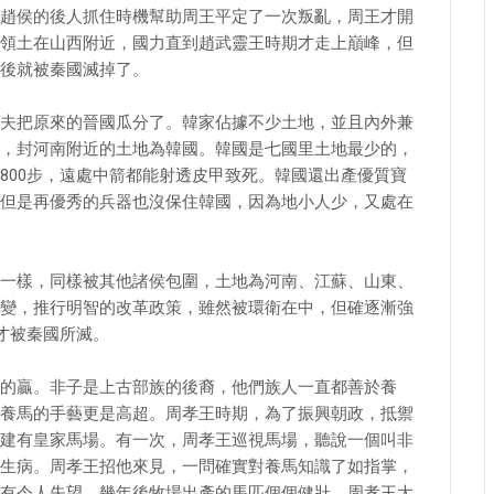
趙侯的後人抓住時機幫助周王平定了一次叛亂，周王才開
領土在山西附近，國力直到趙武靈王時期才走上巔峰，但
後就被秦國滅掉了。
夫把原來的晉國瓜分了。韓家佔據不少土地，並且內外兼
，封河南附近的土地為韓國。韓國是七國里土地最少的，
800步，遠處中箭都能射透皮甲致死。韓國還出產優質寶
但是再優秀的兵器也沒保住韓國，因為地小人少，又處在
一樣，同樣被其他諸侯包圍，土地為河南、江蘇、山東、
變，推行明智的改革政策，雖然被環衛在中，但確逐漸強
才被秦國所滅。
的贏。非子是上古部族的後裔，他們族人一直都善於養
養馬的手藝更是高超。周孝王時期，為了振興朝政，抵禦
建有皇家馬場。有一次，周孝王巡視馬場，聽說一個叫非
生病。周孝王招他來見，一問確實對養馬知識了如指掌，
有令人失望，幾年後牧場出產的馬匹個個健壯，周孝王大