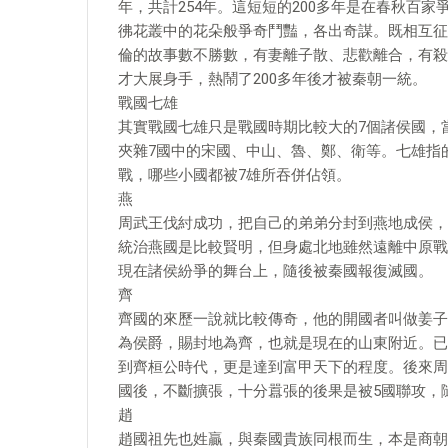
年，共計254年。這短短的200多年是在春秋百
彿花叢中的花朵般爭奇鬥豔，各出奇謀。既相互征
倫的故事數不勝數，有妻離子散、悲歡離合，有殺
才大展身手，熱鬧了200多年後才被秦朝一統。
戰國七雄
其實戰國七雄只是戰國時期比較大的7個諸侯國，
夾雜7國中的宋國、中山、魯、鄭、衛等。七雄指
戰，哪些小國都被7雄所吞併佔領。
燕
周武王伐紂成功，把自己的弟弟分封到燕地成侯，
統治燕國是比較賢明，但身處北地雖然遠離中原戰
現在諸侯紛爭的舞台上，隨後被秦國報復滅國。
齊
齊國的來歷一說就比較傳奇，他的開國者叫做姜子
為侯爵，賜封地為齊，也就是現在的山東附近。已
到齊桓公時代，更是達到富甲天下的程度。後來周
國後，不斷擴張，十分囂張的後果是被5國聯攻，
趙
趙國祖先也姓贏，與秦國貴族同根而生，本是商朝