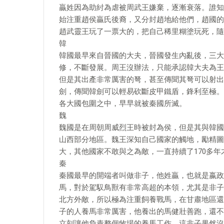
贏姓因為助紂為虐被周武王嫌棄，逐漸衰落。誰知
始注重趙侯贏氏後裔，又分封趙地給他們，趙國的
趙武靈王玩了一票大的，把自己稀里糊塗玩死，隨
韓
韓國最早來自晉國的大夫，晉國發生內亂後，三大
修，不斷發展。周王沒辦法，只能承認韓大夫為王
但是其出產非常厲害的弩，甚至傳聞其弩可以射出
劍，傳聞韓劍可以輕易砍斷皮甲鐵盾，鋒利至極。
各大國包圍之中，早早就被秦國所滅。
魏
魏國是在周朝周威烈王時被封為侯，但是其與韓國
山西部分地區。魏王深知自己國家的觸地，勵精圖
大，其他國家不敢與之為敵，一直持續了170多年
秦
秦國最早的開端者叫做非子，他姓贏，也就是嬴政
馬，對於駕馭鳥獸有非常高超的本領，尤其是非子
北方外敵，所以極為注重飼養戰馬，在甘肅地區還
子的人養馬非常厲害，他養出的馬健壯善跑，還不
立刻讓他負責整個牧場的養馬工作。這非子果然沒