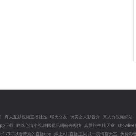
頻
真人互動視頻直播社區
聊天交友
玩美女人影音秀
真人秀視頻網站
pp下載
咪咪色情小說,韓國視訊網站去哪找
真愛旅舍 聊天室
showl
ve173可以看黃秀的直播app
線上a片直播王,同城一夜情聊天室
免費影