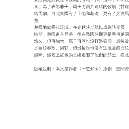
喜。為了表彰非子，周王將兩片連綿的牧場（甘肅
給周朝。自此秦國有了土地和基礎，更有了兵強馬
楚
楚國地處長江流域，在春秋時期就以成為諸侯國，
時期，楚國進入鼎盛，後在戰國時期更是吞併越國，
悠久。但再強大、底子再厚也沒打過秦國，最後被
是始於春秋、周朝，但最後誰也沒有逃脫被秦國統
鐵騎、鐵盔上紅色的長纓走遍了他們的領土，從此
版權說明：本文是作者《一道知衡》原創，查閱資