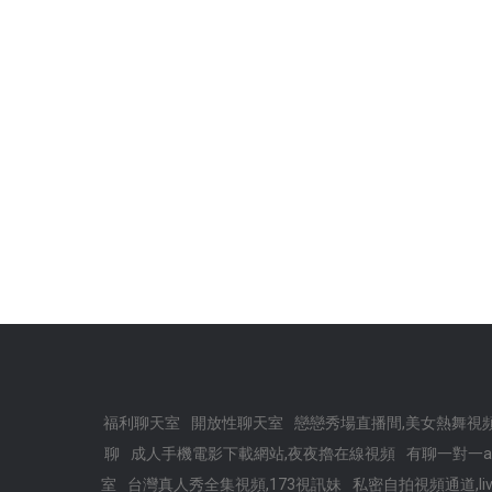
福利聊天室
開放性聊天室
戀戀秀場直播間,美女熱舞視
聊
成人手機電影下載網站,夜夜擼在線視頻
有聊一對一a
室
台灣真人秀全集視頻,173視訊妹
私密自拍視頻通道,li