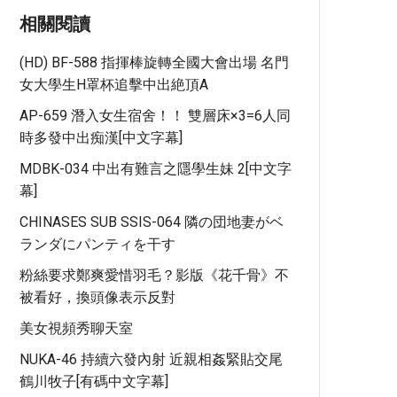
相關閱讀
(HD) BF-588 指揮棒旋轉全國大會出場 名門
女大學生H罩杯追擊中出絶頂A
AP-659 潛入女生宿舍！！ 雙層床×3=6人同
時多發中出痴漢[中文字幕]
MDBK-034 中出有難言之隱學生妹 2[中文字
幕]
CHINASES SUB SSIS-064 隣の団地妻がベ
ランダにパンティを干す
粉絲要求鄭爽愛惜羽毛？影版《花千骨》不
被看好，換頭像表示反對
美女視頻秀聊天室
NUKA-46 持續六發內射 近親相姦緊貼交尾
鶴川牧子[有碼中文字幕]