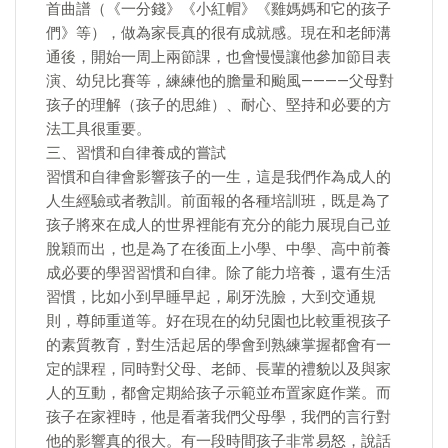
首曲譜（《一分錢》《小紅帽》《雞媽媽和它的孩子
們》等），做為家長真的很有成就感。現在和老師溝
通後，開始一周上兩節課，也會慢慢讓他參加節目表
演、幼兒比賽等，練練他的膽量和颱風————父母對
孩子的理解（孩子的思維）、耐心、堅持和必要的方
法工具很重要。
三、習慣和自律養成的嘗試
習慣和自律會影響孩子的一生，這是我們作為成人的
人生經驗或者教訓。前面報的各種培訓班，既是為了
孩子將來在成人的世界裡能有充分的能力展現自己並
脫穎而出，也是為了在後面上小學、中學、高中前養
成必要的學習習慣和自律。除了能力培養，還有生活
習慣，比如小到早睡早起，刷牙洗臉，大到交通規
則，尊師重道等。好在現在的幼兒園也比較重視孩子
的素質教育，對生活起居的學會到熟練掌握都會有一
定的課程，同時對父母、老師、長輩的禮貌以及與家
人的互動，都會定期給孩子示範並布置家庭作業。而
孩子在家裡時，他是看著我們父母學，我們的言行對
他的影響真的很大。有一段時間孩子非常易怒，說話