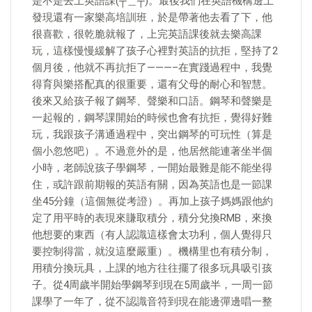
是不是去上英語課(┬＿┬)。最後我們在英語機構邊上
發現還有一家樂高培訓班，於是帶著他去看了下，他
很喜歡，很乾脆就報了，上完英語課後就去樂高課
玩，這樣慢慢緩解了孩子心裡對英語的抗拒，堅持了2
個月後，他就不再抗拒了———–在實踐過程中，我覺
得育與樂搭配真的很重要，還有父母的耐心和智慧。
後來又給孩子報了鋼琴、聲樂和口語。鋼琴和聲樂是
一起報的，鋼琴課開始的時候也會有抗拒，覺得好難
玩，我跟孩子溝通過程中，突出鋼琴的可玩性（算是
個小忽悠吧）。不過意外的是，他居然能連著坐半個
小時，老師說孩子學鋼琴，一開始最難是能不能坐得
住，或許跟前期報的英語有關，因為英語也是一節課
坐45分鐘（這個無從考證）。再加上孩子媽媽跟他約
定了用平時的表現來賺取積分，積分兌換RMB，來換
他想要的東西（有人認識這樣會太功利，個人覺得只
要控制得當，就沒這麼嚴重）。機構里也有積分制，
用積分換玩具，上課的地方往往擺了很多玩具吸引孩
子。從4周歲半開始學鋼琴到現在5周歲半，一周一節
課學了一年了，從不認識音符到現在能邊彈邊唱一整