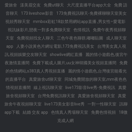
愛旅舍
漾美眉交友
免費ut聊天
大尺度直播平台app大全
免費 語
音聊天
173 liveshow影音
173免費視訊聊天-免費裸聊聊天室美女
視頻秀聊天室
mmbox彩虹18款禁用網站app直播 ,男女性÷愛電影
視訊妹影片,戀夜一對多免費聊天室
色情視訊
免費午夜秀視頻聊
天室
免費視頻找女人聊天
三色午夜色聊群,嘟嘟貼圖
成人聊天室
app
人妻小說黃色片網址電影,173免費視訊美女
台灣美女真人視
訊,視頻娛樂交友聊天室
showlive網紅直播
麗的情小遊戲色,後宮午
夜激情直播間
免費下載成人圖片,uu女神韓國美女視頻直播間
免費
的色情網站,s383真人秀視頻直播
麗的情小遊戲色,台灣後宮能看光
的直播平台
真愛旅舍ut聊天室
同城免費開放的聊天室,mm夜色色
情視頻直播間
線上視訊聊天室
live173影音live秀-免費視訊
真愛
旅舍視頻聊天室
台灣免費視訊聊天室
真愛旅舍視頻聊天室
真愛
旅舍午夜視頻聊天室
live173美女影音live秀
一對一性聊天室
訊聊
app下載
結婚 交友 app
色情真人秀場聊天室
免費色情視頻
18微
克成人網