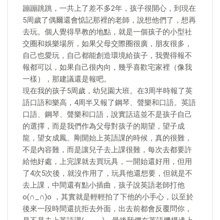
蹦蹦跳跳，一共上了差不多2年，孩子很開心，到現在
5周歲了偶爾還會惦記那裡的老師，說想他們了，想再
去玩。個人覺得早教的地點，就是一個孩子的小型社
交圈和娛樂場所，如果父母交際圈很廣，朋友很多，
自己也愛玩，自己都能創造環境給孩子，我覺得報不
報都可以，如果自己很內向，幾乎喜歡宅家裡（像我
一樣），那建議還是報吧。
現在我的孩子5周歲，幼兒園大班。在3周半時報了英
語口語和樂高，4周半又報了鋼琴、聲樂和口語。英語
口語、鋼琴、聲樂和口語，說實話這並不是孩子自己
的選擇，而是我們作為父母對孩子的期望，望子成
龍，望女成鳳。剛開始上英語課的時候，真的很難，
不是內容難，而是讓兒子去上課很難，每次去都要許
給他好處，上完課就去買玩具，一開始還好用，但用
了4次5次後，就沒作用了，玩具他還想要，但就是不
去上課，中間還有點小插曲，孩子說英語老師打他
o(∩_∩)o ，其實就是輕輕拍了下他的小手心，以至於
後來一段時間還抗拒去外面，出去前都會反覆問你，