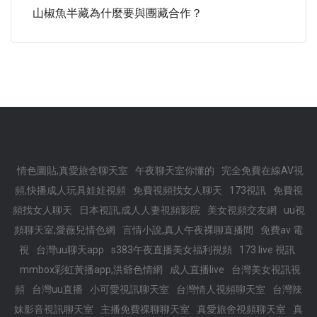
山椒魚半藏為什麼要與團藏合作？
情色圖貼,真愛旅舍聊天室
午夜聊天室你懂的
完全免費在線AV視
頻,快播成人玩具娃娃視頻
免費視頻找女人聊天
173視訊
免費視
頻找女人聊天
日本視訊,成人人妻視頻影院
美女視頻交友網
uu視
頻聊天室,愛薇兒情色網
言情小說,真人午夜裸聊直播間
免費av 電
視
台灣uu聊天app
s383午夜直播美女福利視頻
173 live 視訊
mmbox彩虹黃播app,洪爺色情網
成人直播live
台灣美女視訊視
頻
台灣uu直播
小可愛視訊聊天室
台灣情人視頻聊天室
台灣辣
妹影音視訊聊天室
主播免費祼聊聊天室
真愛旅舍視頻聊天室
真