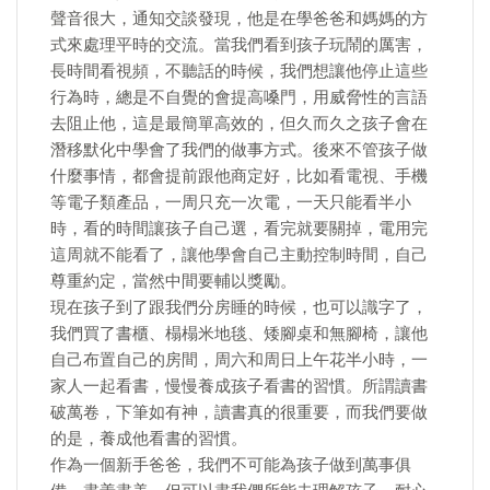
聲音很大，通知交談發現，他是在學爸爸和媽媽的方
式來處理平時的交流。當我們看到孩子玩鬧的厲害，
長時間看視頻，不聽話的時候，我們想讓他停止這些
行為時，總是不自覺的會提高嗓門，用威脅性的言語
去阻止他，這是最簡單高效的，但久而久之孩子會在
潛移默化中學會了我們的做事方式。後來不管孩子做
什麼事情，都會提前跟他商定好，比如看電視、手機
等電子類產品，一周只充一次電，一天只能看半小
時，看的時間讓孩子自己選，看完就要關掉，電用完
這周就不能看了，讓他學會自己主動控制時間，自己
尊重約定，當然中間要輔以獎勵。
現在孩子到了跟我們分房睡的時候，也可以識字了，
我們買了書櫃、榻榻米地毯、矮腳桌和無腳椅，讓他
自己布置自己的房間，周六和周日上午花半小時，一
家人一起看書，慢慢養成孩子看書的習慣。所謂讀書
破萬卷，下筆如有神，讀書真的很重要，而我們要做
的是，養成他看書的習慣。
作為一個新手爸爸，我們不可能為孩子做到萬事俱