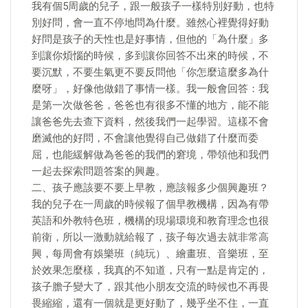
我有個5周歲的兒子，跟一般孩子一樣特別好動，也特
別好問，會一直不停地問為什麼。雖然心裡覺得好動
好問是孩子的天性也是好事情，但他的「為什麼」多
到讓你煩惱的時候，多到讓你回答不出來的時候，不
要沉默，不要生氣更不要反問他「你怎麼這麼多為什
麼呀」，好像他做錯了事情一樣。我一般會回答：我
是第一次做爸爸，爸爸也有很多不懂的地方，能不能
讓爸爸先去查下資料，然後我們一起學習。這樣不會
磨滅他的好問，不會讓他覺得自己做錯了什麼而委
屈，也能緩解做為爸爸的我們的窘境，帶領他和我們
一起去探索問題答案的興趣。
二、孩子應該要不要上早教，應該報多少個興趣班？
我的兒子在一周歲的時候報了個早教機構，因為有帶
英語和外教特色班，機構的現場環境和教育理念也很
前衛，所以一激動就給報了，孩子每次過去就非常高
興，每周會有娛樂班（純玩）、繪畫班、音樂班，至
於效果怎麼樣，我真的不知道，只有一點是肯定的，
孩子膽子變大了，跟其他小朋友交流的時候也不再畏
畏縮縮，還有一個就是更好動了，幾乎坐不住，一直