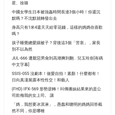
星、徐璐
中國女學生日本被強姦時間長達3個小時！你還沉
默嗎？不沈默就轉發出去
身高只有1米4還天天給零花錢，這樣的媽媽你喜歡
嗎？
孩子睡覺總愛踢被子？背後這3個「苦衷」，家長
別不以為然
JUL-666 遭厭惡男肏到高潮爽到翻… 兒玉玲奈[有碼
中文字幕]
SSIS-055 沒劇本！做愛自拍！素顏！什麼都有！
日向真凜展露本性性交！和藝人
(FHD) IPX-569 形勢逆轉！叫傳播妹結果來的是公
司欺侮我的女上司。 讓
「媽，我想要冰淇淋」，愚蠢和聰明的媽媽回答截
然不同，你是哪種